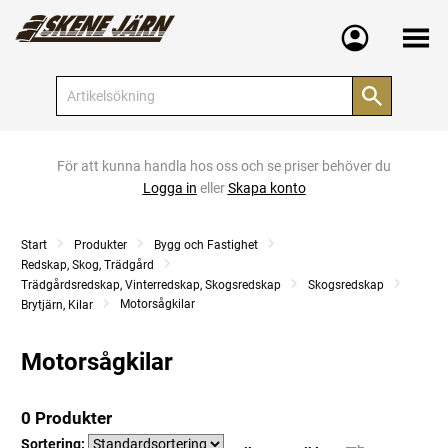
Meny
För att kunna handla hos oss och se priser behöver du
Logga in
eller
Skapa konto
Start
Produkter
Bygg och Fastighet
Redskap, Skog, Trädgård
Trädgårdsredskap, Vinterredskap, Skogsredskap
Skogsredskap
Motorsågkilar
Brytjärn, Kilar
Motorsågkilar
0 Produkter
Sortering: