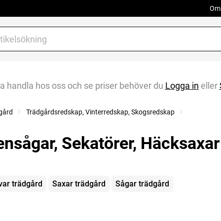
Om 
na handla hos oss och se priser behöver du
Logga in
eller
gård
Trädgårdsredskap, Vinterredskap, Skogsredskap
ensågar, Sekatörer, Häcksaxar
gorier
var trädgård
Saxar trädgård
Sågar trädgård