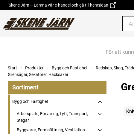
Skene Järn – Lämna vår e-handel och gå till hemsidan
För att kun
Start
Produkter
Bygg och Fastighet
Redskap, Skog, Träd
Grensågar, Sekatörer, Häcksaxar
Gr
Sortiment
Bygg och Fastighet
Kate
Kni
Arbetsplats, Förvaring, Lyft, Transport,
Stegar
Byggvaror, Formsättning, Ventilation