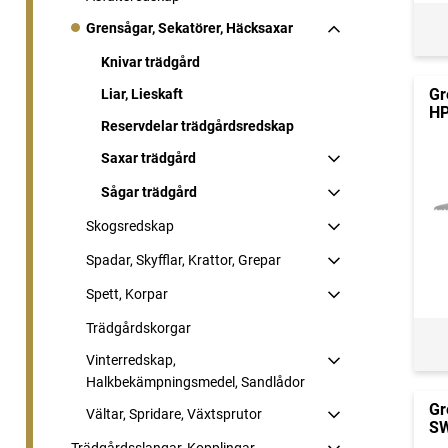
Grensågar, Sekatörer, Häcksaxar
Knivar trädgård
Gr
Liar, Lieskaft
H
Reservdelar trädgårdsredskap
Saxar trädgård
Sågar trädgård
Skogsredskap
Spadar, Skyfflar, Krattor, Grepar
Spett, Korpar
Trädgårdskorgar
Vinterredskap,
Halkbekämpningsmedel, Sandlådor
Gr
Vältar, Spridare, Växtsprutor
SW