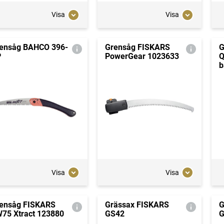
Visa
Visa
ensåg BAHCO 396-
Grensåg FISKARS
G
P
PowerGear 1023633
Q
b
Visa
Visa
ensåg FISKARS
Grässax FISKARS
G
75 Xtract 123880
GS42
G