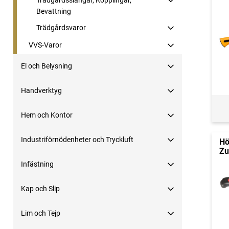
Trädgårdsslangar, Kopplingar,
Bevattning
Trädgårdsvaror
VVS-Varor
El och Belysning
Handverktyg
Hem och Kontor
Industriförnödenheter och Tryckluft
Hö
Zu
Infästning
Kap och Slip
Lim och Tejp