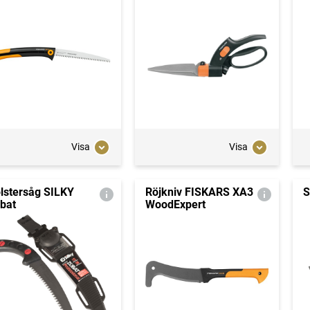
Visa
Visa
lstersåg SILKY
Röjkniv FISKARS XA3
S
bat
WoodExpert