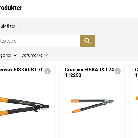
rodukter
uktfilter
gorier
Varumärke
ensax FISKARS L70
Grensax FISKARS L74
G
112290
1