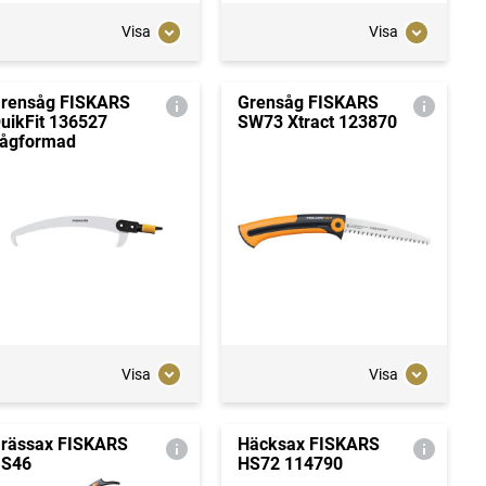
Visa
Visa
rensåg FISKARS
Grensåg FISKARS
uikFit 136527
SW73 Xtract 123870
ågformad
Visa
Visa
rässax FISKARS
Häcksax FISKARS
S46
HS72 114790