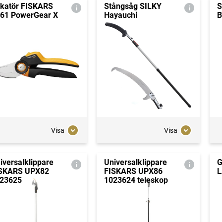
katör FISKARS
Stångsåg SILKY
S
61 PowerGear X
Hayauchi
B
Visa
Visa
iversalklippare
Universalklippare
G
SKARS UPX82
FISKARS UPX86
L
23625
1023624 teleskop