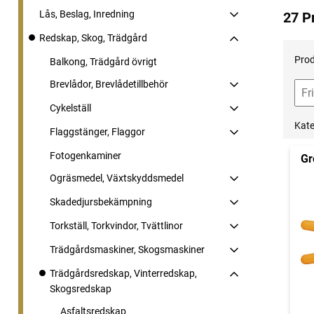
Lås, Beslag, Inredning
27 P
Redskap, Skog, Trädgård
Prod
Balkong, Trädgård övrigt
Brevlådor, Brevlådetillbehör
Cykelställ
Kate
Flaggstänger, Flaggor
Fotogenkaminer
Gr
Ogräsmedel, Växtskyddsmedel
Skadedjursbekämpning
Torkställ, Torkvindor, Tvättlinor
Trädgårdsmaskiner, Skogsmaskiner
Trädgårdsredskap, Vinterredskap,
Skogsredskap
Asfaltsredskap