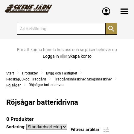
Meny
För att kunna handla hos oss och se priser behöver du
Logga in
eller
Skapa konto
Start
Produkter
Bygg och Fastighet
Redskap, Skog, Trädgård
Trädgårdsmaskiner, Skogsmaskiner
Röjsågar batteridrivna
Röjsågar
Röjsågar batteridrivna
0 Produkter
Sortering:
Filtrera artiklar