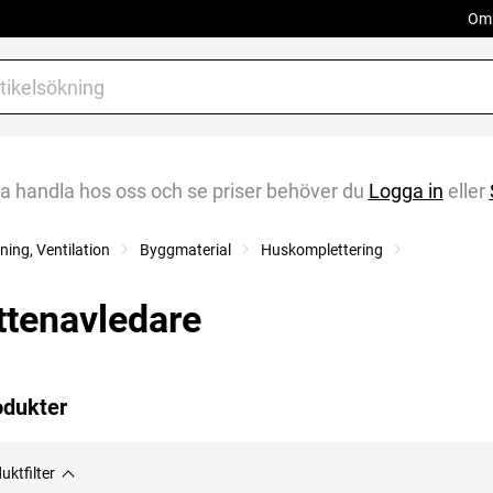
Om 
na handla hos oss och se priser behöver du
Logga in
eller
ing, Ventilation
Byggmaterial
Huskomplettering
ttenavledare
odukter
uktfilter