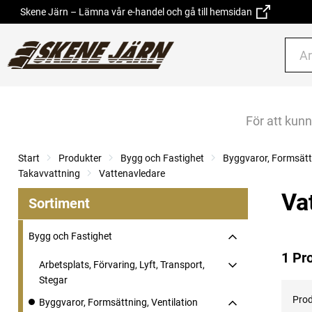
Skene Järn – Lämna vår e-handel och gå till hemsidan
För att kun
Start
Produkter
Bygg och Fastighet
Byggvaror, Formsättn
Takavvattning
Vattenavledare
Va
Sortiment
Bygg och Fastighet
1 Pr
Arbetsplats, Förvaring, Lyft, Transport,
Stegar
Prod
Byggvaror, Formsättning, Ventilation