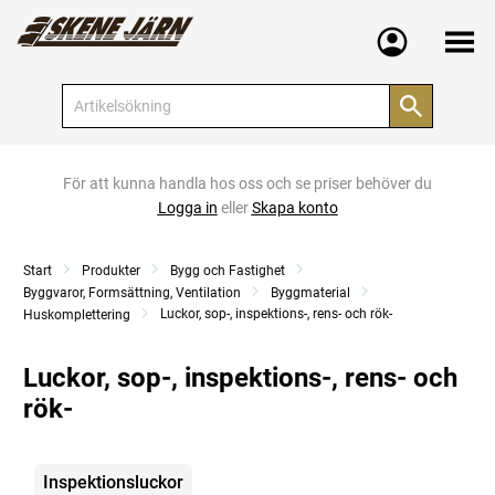
Meny
För att kunna handla hos oss och se priser behöver du
Logga in
eller
Skapa konto
Start
Produkter
Bygg och Fastighet
Byggvaror, Formsättning, Ventilation
Byggmaterial
Luckor, sop-, inspektions-, rens- och rök-
Huskomplettering
Luckor, sop-, inspektions-, rens- och
rök-
Kategorier
Inspektionsluckor