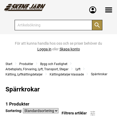
Meny
För att kunna handla hos oss och se priser behöver du
Logga in
eller
Skapa konto
Start
Produkter
Bygg och Fastighet
Arbetsplats, Förvaring, Lyft, Transport, Stegar
Lyft
Spärrkrokar
Kätting, Lyftkättingdetaljer
Kättingdetaljer klassade
Spärrkrokar
1 Produkter
Sortering:
Filtrera artiklar