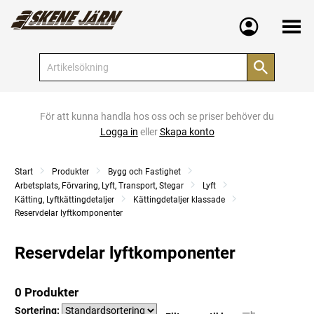
Meny
För att kunna handla hos oss och se priser behöver du
Logga in
eller
Skapa konto
Start
Produkter
Bygg och Fastighet
Arbetsplats, Förvaring, Lyft, Transport, Stegar
Lyft
Kätting, Lyftkättingdetaljer
Kättingdetaljer klassade
Reservdelar lyftkomponenter
Reservdelar lyftkomponenter
0 Produkter
Sortering: