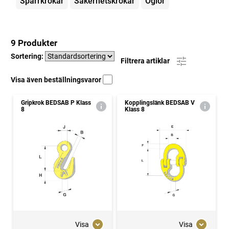
Spärrkrokar
Säkerhetskrokar
Öglor
9 Produkter
Sortering:
Filtrera artiklar
Visa även beställningsvaror
Gripkrok BEDSAB P Klass
Kopplingslänk BEDSAB V
8
Klass 8
Visa
Visa