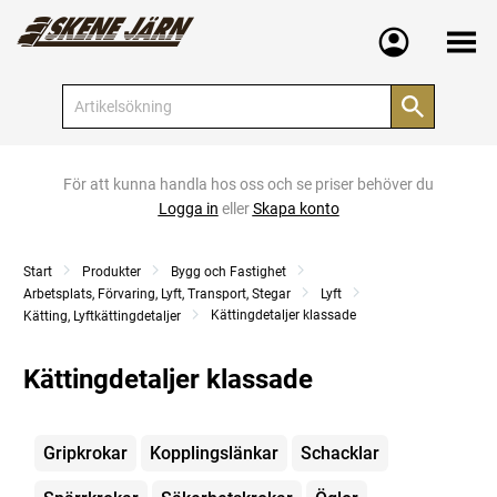
Meny
För att kunna handla hos oss och se priser behöver du
Logga in
eller
Skapa konto
Start
Produkter
Bygg och Fastighet
Arbetsplats, Förvaring, Lyft, Transport, Stegar
Lyft
Kättingdetaljer klassade
Kätting, Lyftkättingdetaljer
Kättingdetaljer klassade
Kategorier
Gripkrokar
Kopplingslänkar
Schacklar