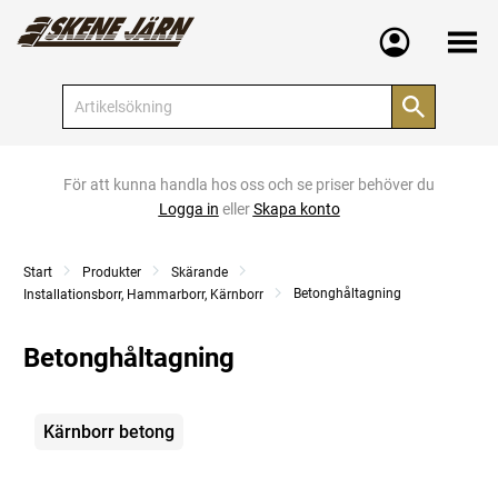
Meny
För att kunna handla hos oss och se priser behöver du
Logga in
eller
Skapa konto
Start
Produkter
Skärande
Betonghåltagning
Installationsborr, Hammarborr, Kärnborr
Betonghåltagning
Kategorier
Kärnborr betong