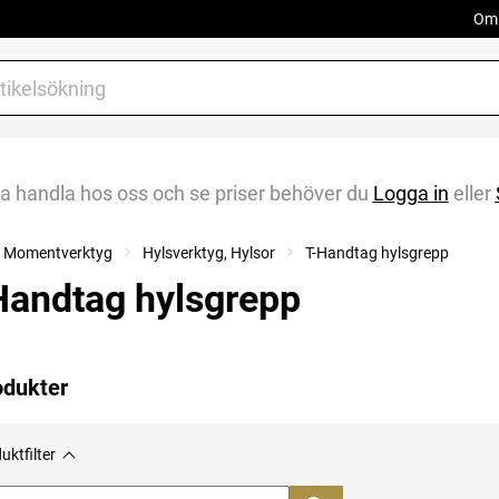
Om 
na handla hos oss och se priser behöver du
Logga in
eller
r, Momentverktyg
Hylsverktyg, Hylsor
T-Handtag hylsgrepp
Handtag hylsgrepp
odukter
uktfilter