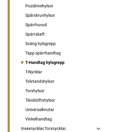
Pozidrivehylsor
Spårskruvhylsor
Spärrhuvud
Spärrskaft
Sväng hylsgrepp
Tapp spärrhandtag
T-Handtag hylsgrepp
T-Nycklar
Tolvtandshylsor
Torxhylsor
Tändstiftshylsor
Universalknutar
Vinkelhandtag
Insexnycklar,Torxnycklar,