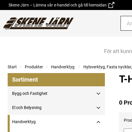
Skene Järn – Lämna vår e-handel och gå till hemsidan
För att kun
Start
Produkter
Handverktyg
Hylsverktyg, Fasta nyckla
T-
Sortiment
Bygg och Fastighet
0 Pr
El och Belysning
Prod
Handverktyg