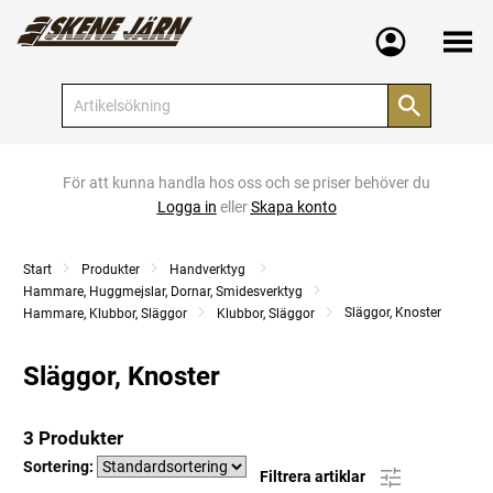
Meny
För att kunna handla hos oss och se priser behöver du
Logga in
eller
Skapa konto
Start
Produkter
Handverktyg
Hammare, Huggmejslar, Dornar, Smidesverktyg
Släggor, Knoster
Hammare, Klubbor, Släggor
Klubbor, Släggor
Släggor, Knoster
3 Produkter
Sortering:
Filtrera artiklar