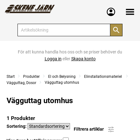
Meny
För att kunna handla hos oss och se priser behöver du
Logga in
eller
Skapa konto
Start
Produkter
El och Belysning
Elinstallationsmateriel
Vägguttag utomhus
Vägguttag, Dosor
Vägguttag utomhus
1 Produkter
Sortering:
Filtrera artiklar