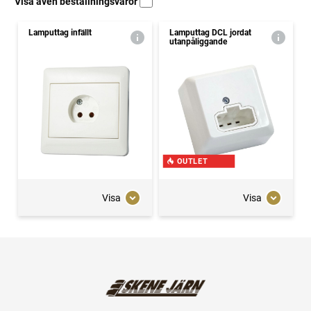
Visa även beställningsvaror
Lamputtag infällt
Lamputtag DCL jordat
utanpåliggande
OUTLET
Visa
Visa