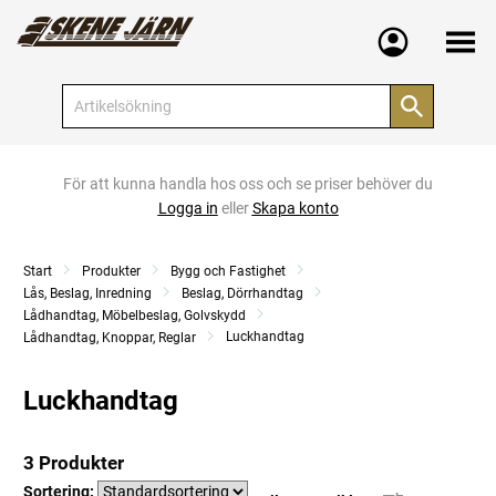
Meny
För att kunna handla hos oss och se priser behöver du
Logga in
eller
Skapa konto
Start
Produkter
Bygg och Fastighet
Lås, Beslag, Inredning
Beslag, Dörrhandtag
Lådhandtag, Möbelbeslag, Golvskydd
Luckhandtag
Lådhandtag, Knoppar, Reglar
Luckhandtag
3 Produkter
Sortering: