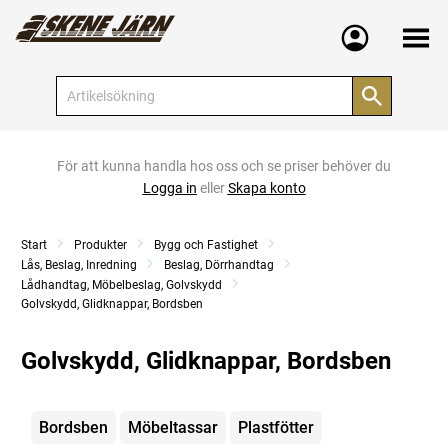
Meny
För att kunna handla hos oss och se priser behöver du
Logga in
eller
Skapa konto
Start
Produkter
Bygg och Fastighet
Lås, Beslag, Inredning
Beslag, Dörrhandtag
Lådhandtag, Möbelbeslag, Golvskydd
Golvskydd, Glidknappar, Bordsben
Golvskydd, Glidknappar, Bordsben
Kategorier
Bordsben
Möbeltassar
Plastfötter