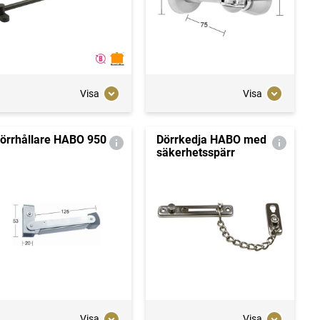
Visa
Visa
örrhållare HABO 950
Dörrkedja HABO med
säkerhetsspärr
Visa
Visa