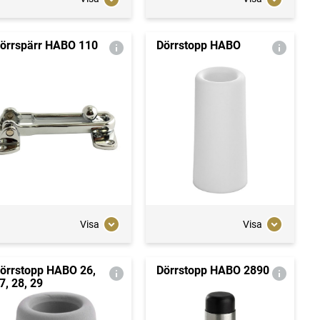
örrspärr HABO 110
Dörrstopp HABO
Visa
Visa
örrstopp HABO 26,
Dörrstopp HABO 2890
7, 28, 29