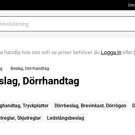
Om 
na handla hos oss och se priser behöver du
Logga in
eller
ng
Beslag, Dörrhandtag
slag, Dörrhandtag
gorier
ghandtag, Tryckplattor
Dörrbeslag, Brevinkast, Dörrögon
D
treglar, Skjutreglar
Ledstångsbeslag