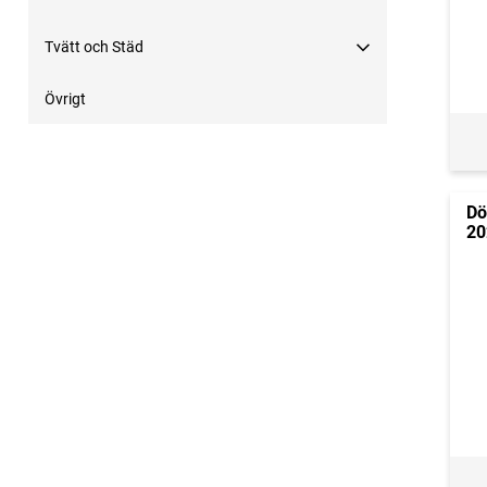
Tvätt och Städ
Övrigt
Dö
20