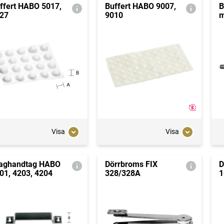
ffert HABO 5017,
Buffert HABO 9007,
B
27
9010
m
Visa
Visa
aghandtag HABO
Dörrbroms FIX
D
01, 4203, 4204
328/328A
1