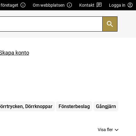
företaget
Om webbplatsen
Kontakt
Logga in
Skapa konto
örrtrycken, Dörrknoppar
Fönsterbeslag
Gångjärn
Visa fler