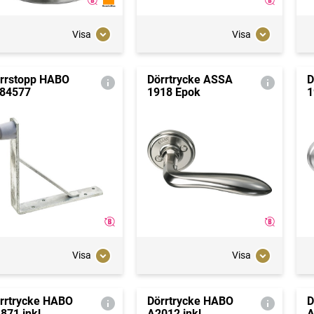
Visa
Visa
rrstopp HABO
Dörrtrycke ASSA
D
84577
1918 Epok
1
Visa
Visa
rrtrycke HABO
Dörrtrycke HABO
D
871 inkl.
A2012 inkl.
A