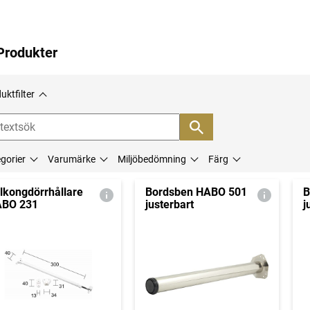
Produkter
uktfilter
gorier
Varumärke
Miljöbedömning
Färg
lkongdörrhållare
Bordsben HABO 501
B
BO 231
justerbart
j