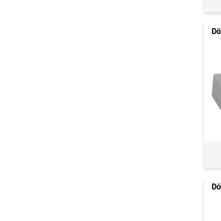
Dö
Dö