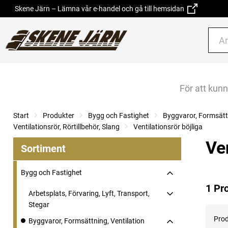
Skene Järn – Lämna vår e-handel och gå till hemsidan
För att kun
Start
Produkter
Bygg och Fastighet
Byggvaror, Formsättn
Ventilationsrör, Rörtillbehör, Slang
Ventilationsrör böjliga
Ven
Sortiment
Bygg och Fastighet
1 Pr
Arbetsplats, Förvaring, Lyft, Transport,
Stegar
Prod
Byggvaror, Formsättning, Ventilation