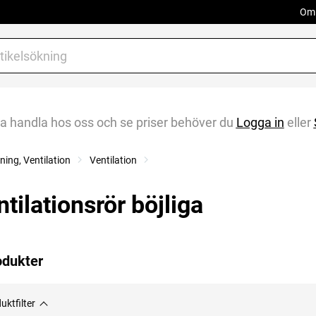
Om 
na handla hos oss och se priser behöver du
Logga in
eller
ing, Ventilation
Ventilation
tilationsrör böjliga
odukter
uktfilter