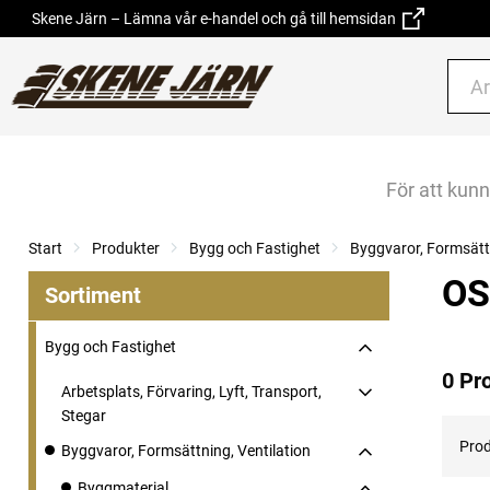
Skene Järn – Lämna vår e-handel och gå till hemsidan
För att kun
Start
Produkter
Bygg och Fastighet
Byggvaror, Formsättn
OS
Sortiment
Bygg och Fastighet
0 Pr
Arbetsplats, Förvaring, Lyft, Transport,
Stegar
Prod
Byggvaror, Formsättning, Ventilation
Byggmaterial