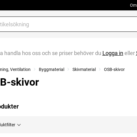
Om 
na handla hos oss och se priser behöver du
Logga in
eller
ing, Ventilation
Byggmaterial
Skivmaterial
OSB-skivor
B-skivor
odukter
uktfilter