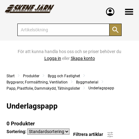
Meny
För att kunna handla hos oss och se priser behöver du
Logga in
eller
Skapa konto
Start
Produkter
Bygg och Fastighet
Byggvaror, Formsättning, Ventilation
Byggmaterial
Underlagspapp
Papp, Plastfolie, Dammskydd, Tätningslister
Underlagspapp
0 Produkter
Sortering:
Filtrera artiklar