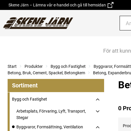
Skene Järn – Lämna vår e-handel och gå till hemsidan
För att kun
Start
Produkter
Bygg och Fastighet
Byggvaror, Formsättn
Betong, Bruk, Cement, Spackel, Betongkem
Betong, Expanderbru
Be
Sortiment
Bygg och Fastighet
0 Pr
Arbetsplats, Förvaring, Lyft, Transport,
Stegar
Prod
Byggvaror, Formsättning, Ventilation